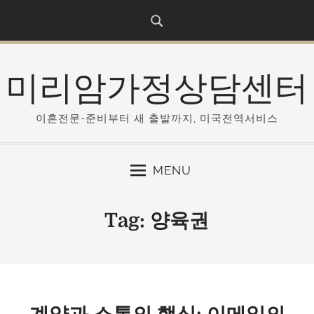
S
k
i
p
미리암가정상담센터
t
o
c
이혼전문-준비부터 새 출발까지, 미국전역서비스
o
n
MENU
t
e
n
Tag:
양육권
t