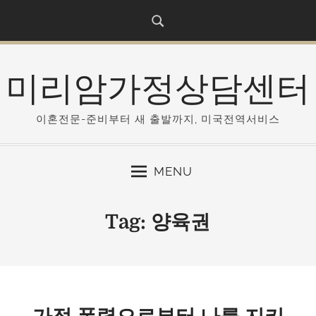
S
k
i
p
미리암가정상담센터
t
o
c
이혼전문-준비부터 새 출발까지, 미국전역서비스
o
n
MENU
t
e
n
Tag:
양육권
t