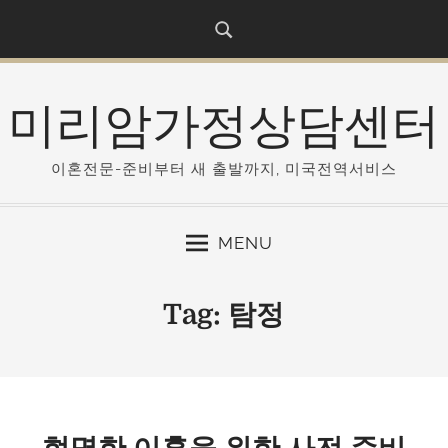
S
k
i
p
미리암가정상담센터
t
o
c
이혼전문-준비부터 새 출발까지, 미국전역서비스
o
n
MENU
t
e
n
Tag:
탐정
t