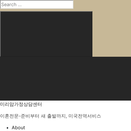
Search
for:
Search
Skip
to
content
미리암가정상담센터
이혼전문-준비부터 새 출발까지, 미국전역서비스
About