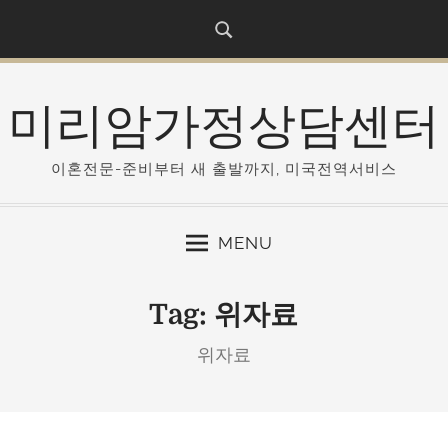
S
k
i
p
미리암가정상담센터
t
o
c
이혼전문-준비부터 새 출발까지, 미국전역서비스
o
n
MENU
t
e
n
Tag:
위자료
t
위자료