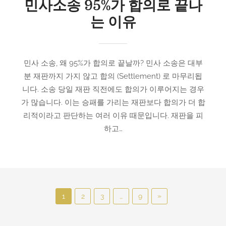
민사소송 95%가 합의로 끝나
는 이유
민사 소송, 왜 95%가 합의로 끝날까? 민사 소송은 대부
분 재판까지 가지 않고 합의 (Settlement) 로 마무리됩
니다. 소송 당일 재판 직전에도 합의가 이루어지는 경우
가 많습니다. 이는 승패를 가리는 재판보다 합의가 더 합
리적이라고 판단하는 여러 이유 때문입니다. 재판을 피
하고…
P
N
»
1
2
3
…
9
o
e