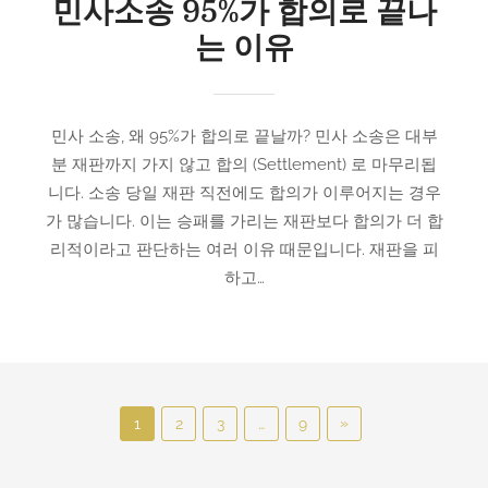
민사소송 95%가 합의로 끝나
는 이유
민사 소송, 왜 95%가 합의로 끝날까? 민사 소송은 대부
분 재판까지 가지 않고 합의 (Settlement) 로 마무리됩
니다. 소송 당일 재판 직전에도 합의가 이루어지는 경우
가 많습니다. 이는 승패를 가리는 재판보다 합의가 더 합
리적이라고 판단하는 여러 이유 때문입니다. 재판을 피
하고…
P
N
»
1
2
3
…
9
o
e