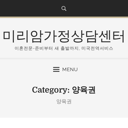
S
k
i
p
미리암가정상담센터
t
o
c
이혼전문-준비부터 새 출발까지, 미국전역서비스
o
n
MENU
t
e
n
Category:
양육권
t
양육권