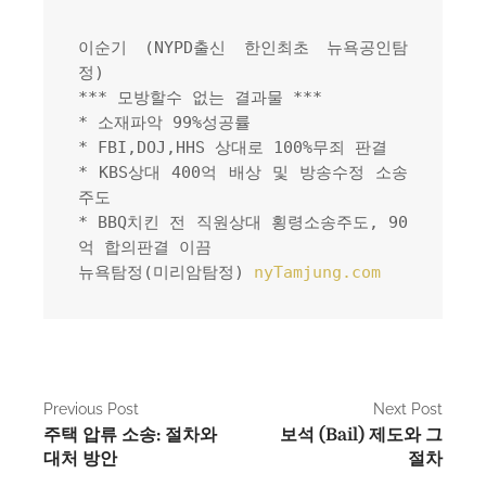
이순기 (NYPD출신 한인최초 뉴욕공인탐
정)
*** 모방할수 없는 결과물 ***
* 소재파악 99%성공률
* FBI,DOJ,HHS 상대로 100%무죄 판결
* KBS상대 400억 배상 및 방송수정 소송
주도
* BBQ치킨 전 직원상대 횡령소송주도, 90
억 합의판결 이끔
뉴욕탐정(미리암탐정) 
nyTamjung.com
P
Previous Post
Next Post
주택 압류 소송: 절차와
보석 (Bail) 제도와 그
o
대처 방안
절차