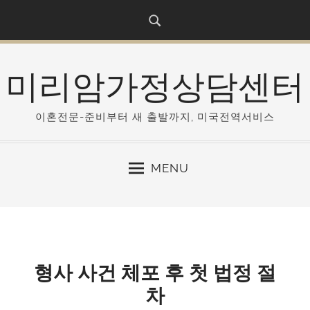
S
k
i
p
미리암가정상담센터
t
o
c
이혼전문-준비부터 새 출발까지, 미국전역서비스
o
n
MENU
t
e
n
t
형사 사건 체포 후 첫 법정 절
차