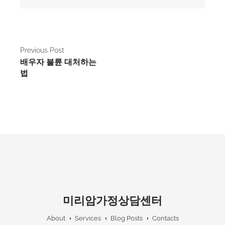
P
Previous Post
배우자 불륜 대처하는
o
법
s
t
n
a
v
i
g
미리암가정상담센터
a
About
Services
Blog Posts
Contacts