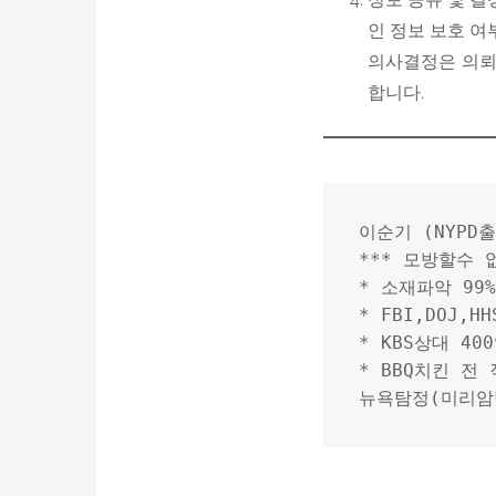
인 정보 보호 여
의사결정은 의뢰
합니다.
이순기 (NYPD
*** 모방할수 
* 소재파악 99
* FBI,DOJ,
* KBS상대 4
* BBQ치킨 전
뉴욕탐정(미리암