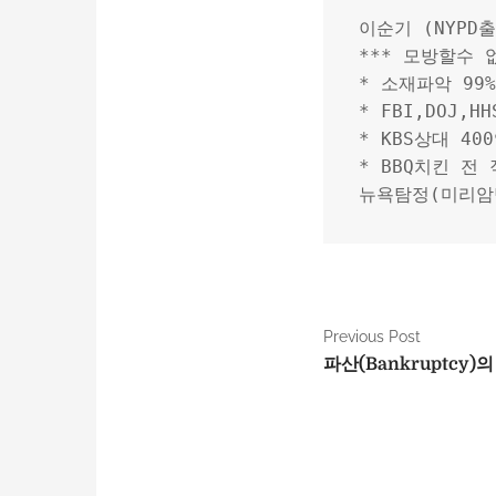
이순기 (NYPD
*** 모방할수 
* 소재파악 99
* FBI,DOJ,
* KBS상대 4
* BBQ치킨 전
뉴욕탐정(미리암
P
Previous Post
파산(Bankruptcy)
o
s
t