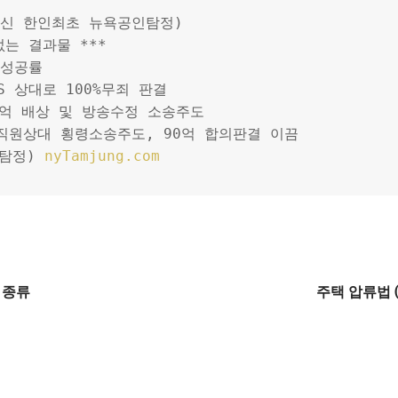
출신 한인최초 뉴욕공인탐정)
없는 결과물 ***
%성공률
HHS 상대로 100%무죄 판결
00억 배상 및 방송수정 소송주도
 직원상대 횡령소송주도, 90억 합의판결 이끔
탐정) 
nyTamjung.com
의 종류
주택 압류법 (H