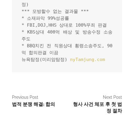
정)
*** 모방할수 없는 결과물 ***
* 소재파악 99%성공률
* FBI,DOJ,HHS 상대로 100%무죄 판결
* KBS상대 400억 배상 및 방송수정 소송
주도
* BBQ치킨 전 직원상대 횡령소송주도, 90
억 합의판결 이끔
뉴욕탐정(미리암탐정) 
nyTamjung.com
P
Previous Post
Next Post
법적 분쟁 해결: 합의
형사 사건 체포 후 첫 법
o
정 절차
s
t