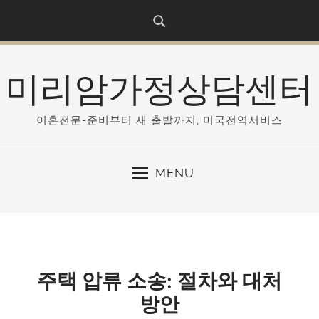
S
k
i
p
미리암가정상담센터
t
o
c
이혼전문-준비부터 새 출발까지, 미국전역서비스
o
n
MENU
t
e
n
t
주택 압류 소송: 절차와 대처
방안