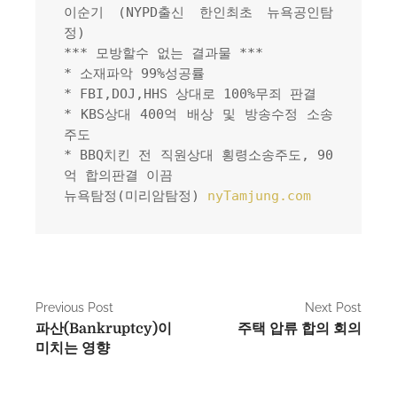
이순기 (NYPD출신 한인최초 뉴욕공인탐
정)
*** 모방할수 없는 결과물 ***
* 소재파악 99%성공률
* FBI,DOJ,HHS 상대로 100%무죄 판결
* KBS상대 400억 배상 및 방송수정 소송
주도
* BBQ치킨 전 직원상대 횡령소송주도, 90
억 합의판결 이끔
뉴욕탐정(미리암탐정) 
nyTamjung.com
P
Previous Post
Next Post
파산(Bankruptcy)이
주택 압류 합의 회의
o
미치는 영향
s