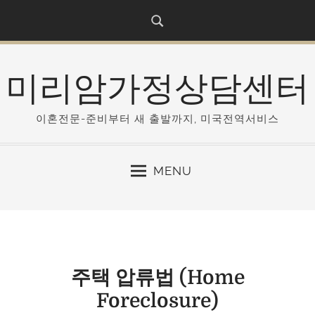
S
k
i
p
미리암가정상담센터
t
o
c
이혼전문-준비부터 새 출발까지, 미국전역서비스
o
n
MENU
t
e
n
t
주택 압류법 (Home
Foreclosure)