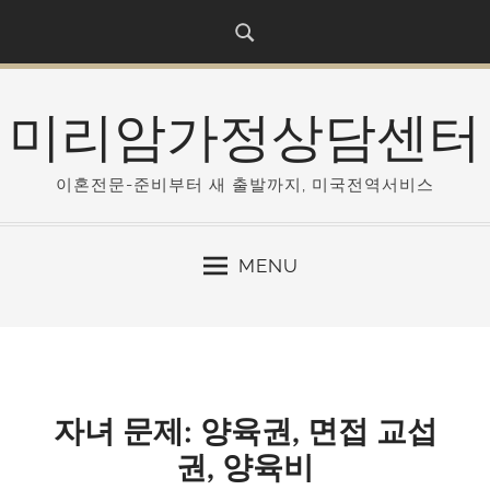
S
k
i
p
미리암가정상담센터
t
o
c
이혼전문-준비부터 새 출발까지, 미국전역서비스
o
n
MENU
t
e
n
t
자녀 문제: 양육권, 면접 교섭
권, 양육비