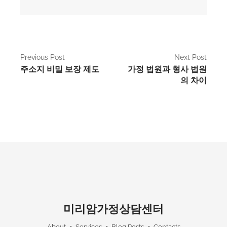
P
Previous Post
Next Post
주소지 비밀 보장 제도
가정 법원과 형사 법원
o
의 차이
s
t
n
a
v
i
g
미리암가정상담센터
a
About
Services
Blog Posts
Contacts