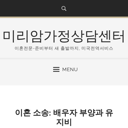
S
k
i
p
미리암가정상담센터
t
o
c
이혼전문-준비부터 새 출발까지, 미국전역서비스
o
n
MENU
t
e
n
t
이혼 소송: 배우자 부양과 유
지비