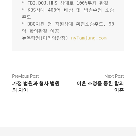
* FBI,DOJ,HHS 상대로 100%무죄 판결
* KBS상대 400억 배상 및 방송수정 소송
주도
* BBQ치킨 전 직원상대 횡령소송주도, 90
억 합의판결 이끔
뉴욕탐정(미리암탐정) 
nyTamjung.com
P
Previous Post
Next Post
가정 법원과 형사 법원
이혼 조정을 통한 합의
o
의 차이
이혼
s
t
n
a