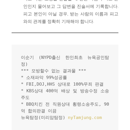
인인지 물어보고 그 답변을 진술서에 기록합니다.
피고 본인이 아닐 경우, 받는 사람의 이름과 피고
와의 관계를 정확히 기재해야 합니다.
이순기 (NYPD출신 한인최초 뉴욕공인탐
정)
*** 모방할수 없는 결과물 ***
* 소재파악 99%성공률
* FBI,DOJ,HHS 상대로 100%무죄 판결
* KBS상대 400억 배상 및 방송수정 소송
주도
* BBQ치킨 전 직원상대 횡령소송주도, 90
억 합의판결 이끔
뉴욕탐정(미리암탐정) 
nyTamjung.com