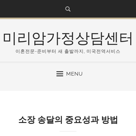
S
k
i
p
미리암가정상담센터
t
o
c
이혼전문-준비부터 새 출발까지, 미국전역서비스
o
n
MENU
t
e
n
t
소장 송달의 중요성과 방법