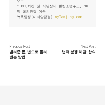
주도
* BBQ치킨 전 직원상대 횡령소송주도, 90
억 합의판결 이끔
뉴욕탐정(미리암탐정) 
nyTamjung.com
P
Previous Post
Next Post
빌려준 돈, 법으로 돌려
법적 분쟁 해결: 합의
o
받는 방법
s
t
n
a
v