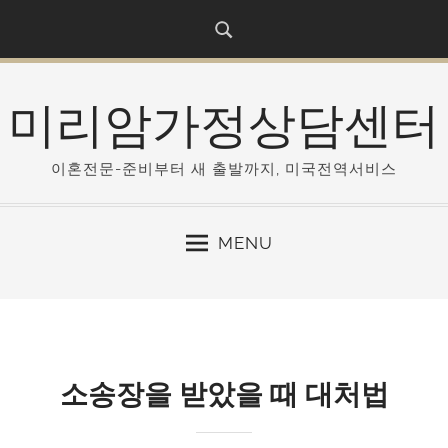
S
k
i
p
미리암가정상담센터
t
o
c
이혼전문-준비부터 새 출발까지, 미국전역서비스
o
n
MENU
t
e
n
t
소송장을 받았을 때 대처법