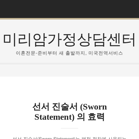
S
k
i
p
미리암가정상담센터
t
o
c
이혼전문-준비부터 새 출발까지, 미국전역서비스
o
n
t
e
n
t
선서 진술서 (Sworn
Statement) 의 효력
선서 진술서(Sworn Statement)는 법적 절차에 사용되는