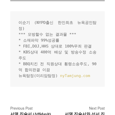
이순기 (NYPD출신 한인최초 뉴욕공인탐
정)
*** 모방할수 없는 결과물 ***
* 소재파악 99%성공률
* FBI,DOJ,HHS 상대로 100%무죄 판결
* KBS상대 400억 배상 및 방송수정 소송
주도
* BBQ치킨 전 직원상대 횡령소송주도, 90
억 합의판결 이끔
뉴욕탐정(미리암탐정) 
nyTamjung.com
P
Previous Post
Next Post
서명 진술서 (Affidavit)
서명 진술서와 선서 진