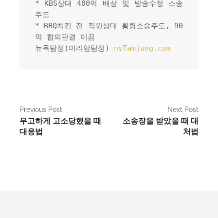
* KBS상대 400억 배상 및 방송수정 소송
주도
* BBQ치킨 전 직원상대 횡령소송주도, 90
억 합의판결 이끔
뉴욕탐정(미리암탐정) 
nyTamjung.com
P
Previous Post
Next Post
무고하게 고소당했을 때
소송장을 받았을 때 대
o
대응법
처법
s
t
n
a
v