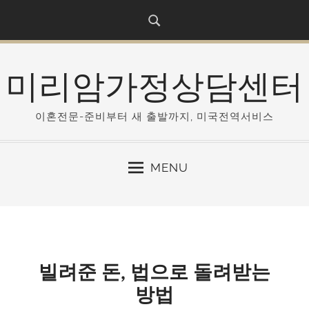
S
k
i
p
미리암가정상담센터
t
o
c
이혼전문-준비부터 새 출발까지, 미국전역서비스
o
n
MENU
t
e
n
t
빌려준 돈, 법으로 돌려받는
방법