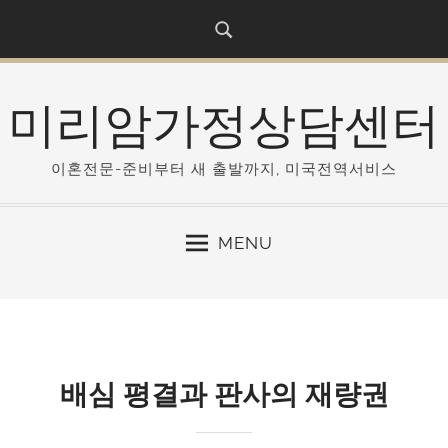
S
k
i
p
미리암가정상담센터
t
o
c
이혼전문-준비부터 새 출발까지, 미국전역서비스
o
n
MENU
t
e
n
t
배심 평결과 판사의 재량권