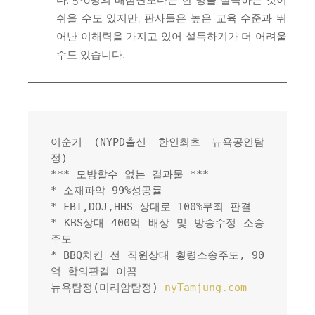
쉬울 수도 있지만, 판사들은 높은 교육 수준과 뛰
어난 이해력을 가지고 있어 설득하기가 더 어려울
수도 있습니다.
이순기 (NYPD출신 한인최초 뉴욕공인탐
정)
*** 모방할수 없는 결과물 ***
* 소재파악 99%성공률
* FBI,DOJ,HHS 상대로 100%무죄 판결
* KBS상대 400억 배상 및 방송수정 소송
주도
* BBQ치킨 전 직원상대 횡령소송주도, 90
억 합의판결 이끔
뉴욕탐정(미리암탐정) 
nyTamjung.com