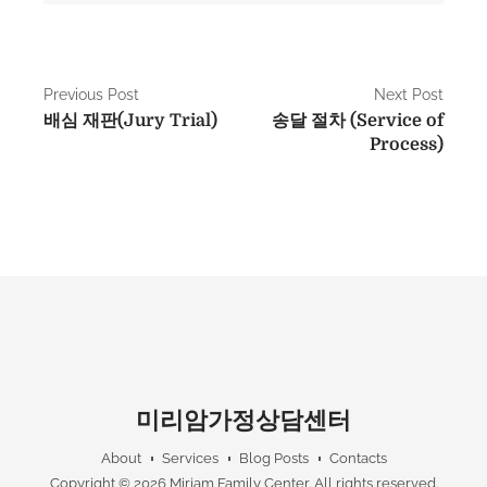
P
Previous Post
Next Post
배심 재판(Jury Trial)
송달 절차 (Service of
o
Process)
s
t
n
a
v
i
g
미리암가정상담센터
a
About
Services
Blog Posts
Contacts
Copyright © 2026
Miriam Family Center
. All rights reserved.