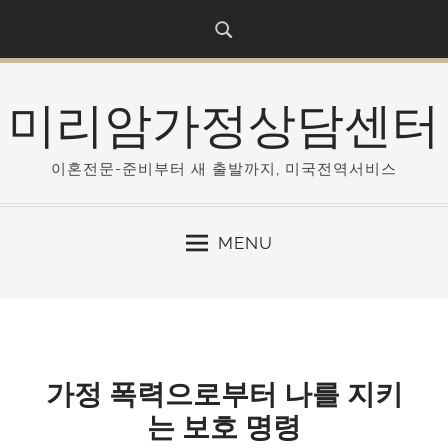
S
k
i
p
미리암가정상담센터
t
o
c
이혼전문-준비부터 새 출발까지, 미국전역서비스
o
n
MENU
t
e
n
t
가정 폭력으로부터 나를 지키
는 보호 명령