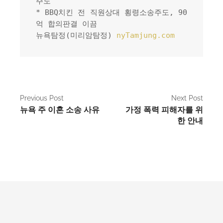
주도
* BBQ치킨 전 직원상대 횡령소송주도, 90
억 합의판결 이끔
뉴욕탐정(미리암탐정) 
nyTamjung.com
P
Previous Post
Next Post
뉴욕 주 이혼 소송 사유
가정 폭력 피해자를 위
o
한 안내
s
t
n
a
v